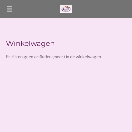
Ga
direct
naar
de
hoofdinhoud
Winkelwagen
Er zitten geen artikelen (meer) in de winkelwagen.