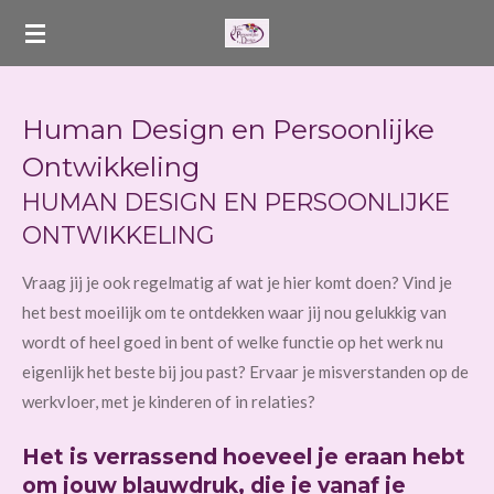
Ga
direct
naar
de
Human Design en Persoonlijke
hoofdinhoud
Ontwikkeling
HUMAN DESIGN EN PERSOONLIJKE
ONTWIKKELING
Vraag jij je ook regelmatig af wat je hier komt doen? Vind je
het best moeilijk om te ontdekken waar jij nou gelukkig van
wordt of heel goed in bent of welke functie op het werk nu
eigenlijk het beste bij jou past? Ervaar je misverstanden op de
werkvloer, met je kinderen of in relaties?
Het is verrassend hoeveel je eraan hebt
om jouw blauwdruk, die je vanaf je