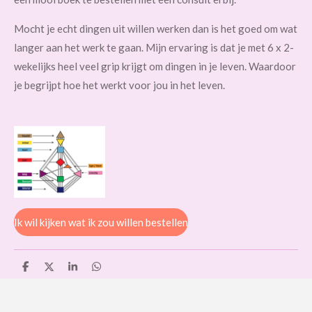
Mocht je echt dingen uit willen werken dan is het goed om wat
langer aan het werk te gaan. Mijn ervaring is dat je met 6 x 2-
wekelijks heel veel grip krijgt om dingen in je leven. Waardoor
je begrijpt hoe het werkt voor jou in het leven.
Ik wil kijken wat ik zou willen bestellen
D
D
S
D
e
e
h
e
l
e
a
l
e
l
r
e