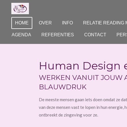
Ga
direct
naar
HOME
OVER
INFO
RELATIE READING
de
AGENDA
REFERENTIES
CONTACT
PER
hoofdinhoud
Human Design 
WERKEN VANUIT JOUW 
BLAUWDRUK
De meeste mensen gaan iets doen omdat ze dat
van deze mensen vast te lopen in hun energie, 
ontbreekt de zingeving voor ze.