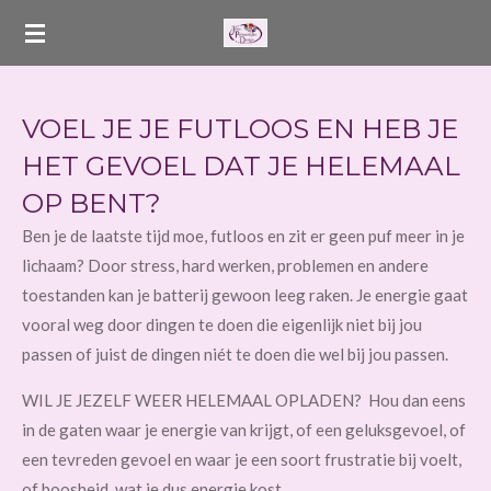
Ga
direct
naar
de
VOEL JE JE FUTLOOS EN HEB JE
hoofdinhoud
HET GEVOEL DAT JE HELEMAAL
OP BENT?
Ben je de laatste tijd moe, futloos en zit er geen puf meer in je
lichaam? Door stress, hard werken, problemen en andere
toestanden kan je batterij gewoon leeg raken. Je energie gaat
vooral weg door dingen te doen die eigenlijk niet bij jou
passen of juist de dingen niét te doen die wel bij jou passen.
WIL JE JEZELF WEER HELEMAAL OPLADEN? Hou dan eens
in de gaten waar je energie van krijgt, of een geluksgevoel, of
een tevreden gevoel en waar je een soort frustratie bij voelt,
of boosheid, wat je dus energie kost.